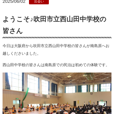
2025/06/02
出会い
泊まる
温泉
ようこそ♪吹田市立西山田中学校の
皆さん
今日は大阪府から吹田市立西山田中学校の皆さんが南島原へお
越しくださいました。
西山田中学校の皆さんは南島原での民泊は初めての体験です。