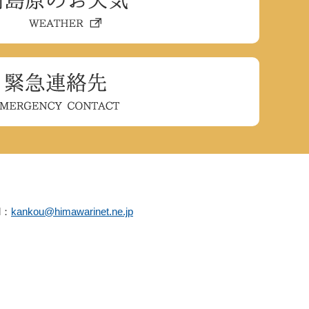
l：
kankou@himawarinet.ne.jp