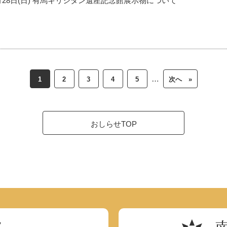
6月28日(日) 有馬キリシタン遺産記念館展示物について
…
1
2
3
4
5
次へ »
おしらせTOP