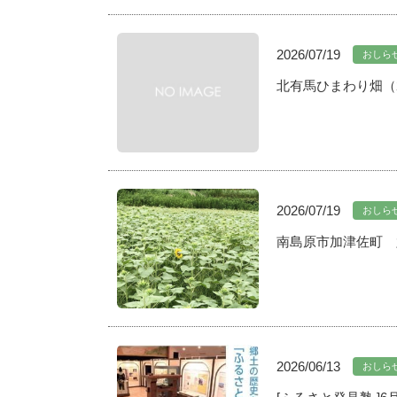
2026/07/19
おしら
北有馬ひまわり畑（20
2026/07/19
おしら
南島原市加津佐町 六
2026/06/13
おしら