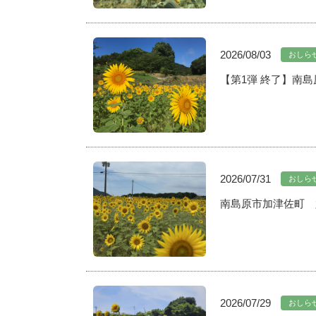
2026/08/03
おしら
【第1弾 終了】南島
2026/07/31
おしら
南島原市加津佐町 六
2026/07/29
おしら