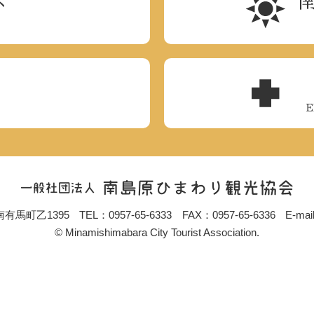
南有馬町乙1395
TEL：
0957-65-6333
FAX：
0957-65-6336
E-mai
© Minamishimabara City Tourist Association.