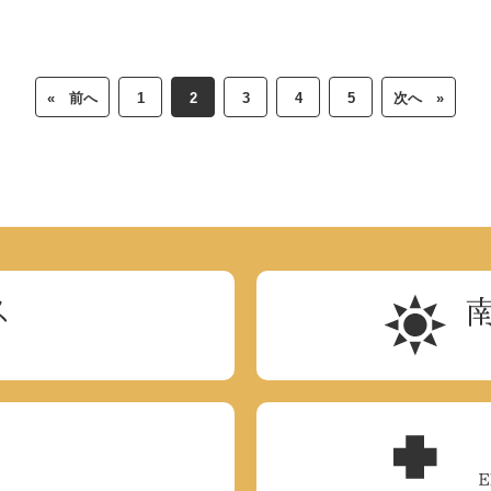
« 前へ
1
2
3
4
5
次へ »