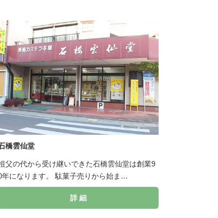
石橋雲仙堂
祖父の代から受け継いできた石橋雲仙堂は創業9
0年になります。 駄菓子売りから始ま…
詳 細