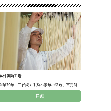
本村製麺工場
創業70年、三代続く手延べ素麺の製造、直売所
詳 細