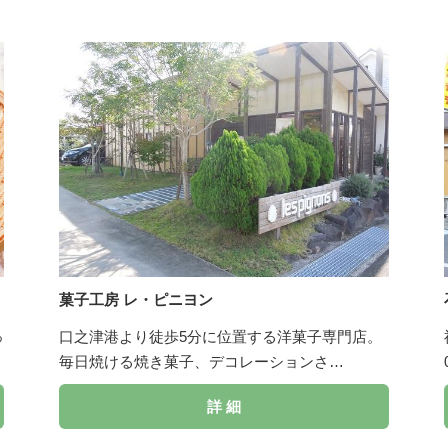
菓子工房 レ・ピニヨン
っ
口之津港より徒歩5分に位置する洋菓子専門店。
毎日焼ける焼き菓子、デコレーションさ…
詳 細