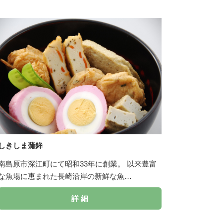
しきしま蒲鉾
南島原市深江町にて昭和33年に創業。 以来豊富
な魚場に恵まれた長崎沿岸の新鮮な魚…
詳 細