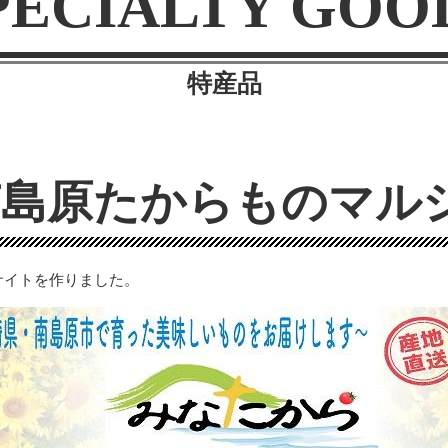
PECIALTY GOO
特産品
南島原たからものマル
サイトを作りました。