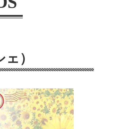
DS
シェ）