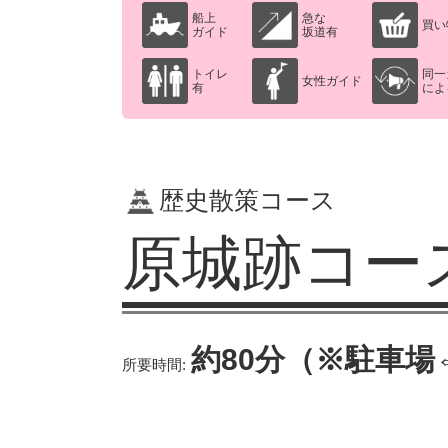
船上
急な
買い
ガイド
坂道有
トイレ
同一
女性ガイド
有
によ
歴史散策コース
原城跡コー
約80分（※駐車場
所要時間: