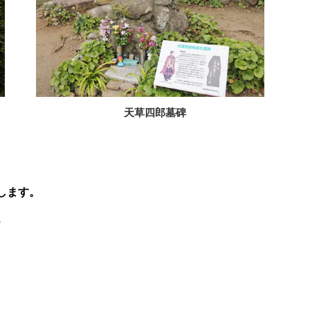
天草四郎墓碑
します。
）