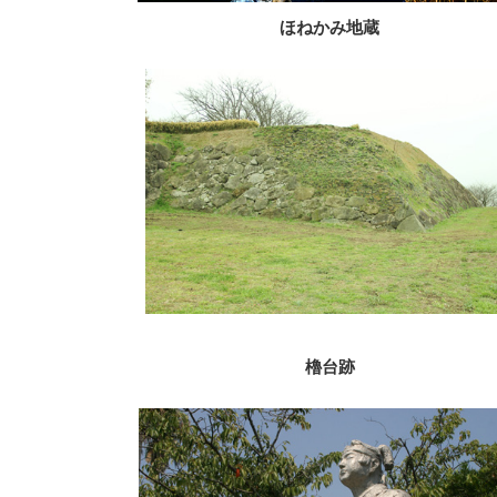
ほねかみ地蔵
櫓台跡