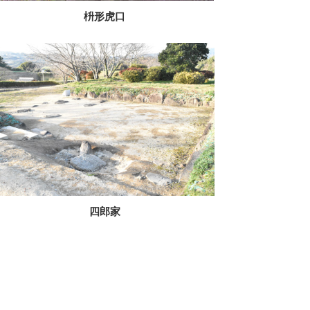
枡形虎口
四郎家