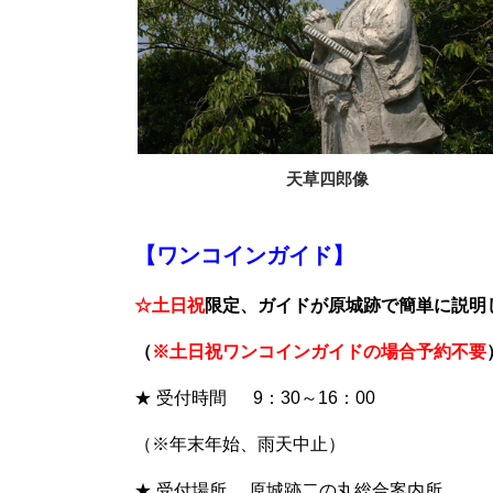
天草四郎像
【ワンコインガイド】
☆土日祝
限定、ガイドが原城跡で簡単に説明
（
※土日祝
ワンコインガイドの場合予約不要
★ 受付時間 9：30～16：00
（※年末年始、雨天中止）
★
受付場所 原城跡二の丸総合案内所