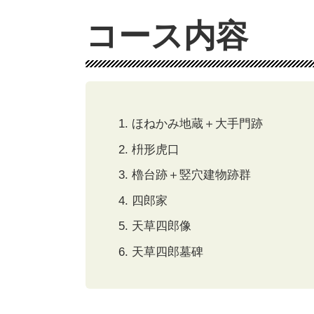
コース内容
ほねかみ地蔵＋大手門跡
枡形虎口
櫓台跡＋竪穴建物跡群
四郎家
天草四郎像
天草四郎墓碑