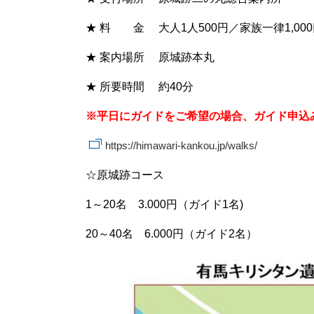
★ 料 金 大人
1人500円／家族一律1,00
★ 案内場所 原城跡本丸
★ 所要時間 約40分
※平日にガイドをご希望の場合、ガイド申込
https://himawari-kankou.jp/walks/
☆原城跡コース
1～20名 3.000円（ガイド1名)
20～40名 6.000円（ガイド2名）