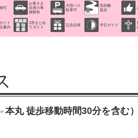
お客さま
大型バス
長距離
物可
自身の車
駐車可
徒歩
移動有
ガイド
3市まとめ
記念品有
半日ガイド
る案内
てガイド
ス
⇔本丸 徒歩移動時間30分を含む