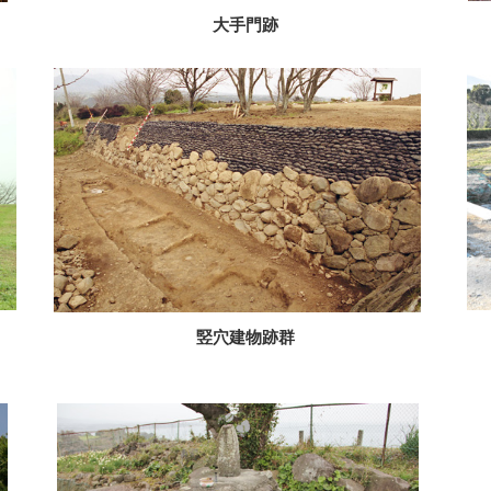
大手門跡
竪穴建物跡群