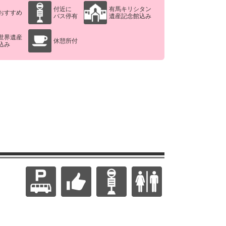
付近に
有馬キリシタン
おすすめ
バス停有
遺産記念館込み
世界遺産
休憩所付
込み
）